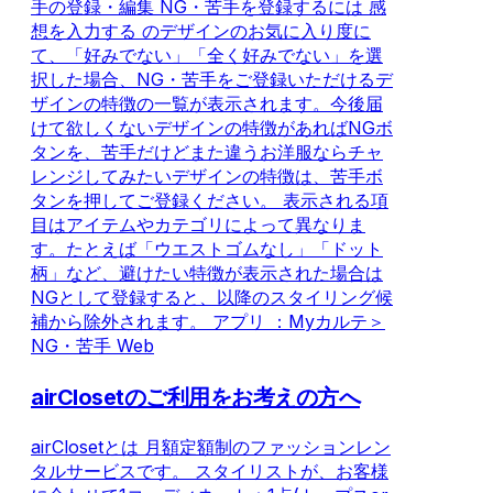
手の登録・編集 NG・苦手を登録するには 感
想を入力する のデザインのお気に入り度に
て、「好みでない」「全く好みでない」を選
択した場合、NG・苦手をご登録いただけるデ
ザインの特徴の一覧が表示されます。今後届
けて欲しくないデザインの特徴があればNGボ
タンを、苦手だけどまた違うお洋服ならチャ
レンジしてみたいデザインの特徴は、苦手ボ
タンを押してご登録ください。 表示される項
目はアイテムやカテゴリによって異なりま
す。たとえば「ウエストゴムなし」「ドット
柄」など、避けたい特徴が表示された場合は
NGとして登録すると、以降のスタイリング候
補から除外されます。 アプリ ：Myカルテ＞
NG・苦手 Web
airClosetのご利用をお考えの方へ
airClosetとは 月額定額制のファッションレン
タルサービスです。 スタイリストが、お客様