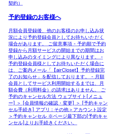
契約）
予約登録のお客様へ
月額会員登録後、他のお客様のお申し込み状
況により予約登録会員としてお待ちいただく
場合があります。 ご留意事項 - 予約順で予約
登録から月額サービスの開始までの期間はお
申し込みのタイミングにより異なります。 -
予約登録会員様としてお待ちいただく場合に
は、ご案内メール「【airCloset】予約登録完
了のお知らせ」を配信しております。 - 月額
会員としてサービス利用開始するまでは、月
額会費（利用料金）の請求はありません。 ご
予約のキャンセル方法 ウェブサイト[メニュ
ー] ＞ [会員情報の確認・変更] ＞ [予約キャン
セル手続き] アプリ : その他＞アカウント設定
＞予約キャンセル ※ページ最下部の[予約キャ
ンセル]よりお手続きください。