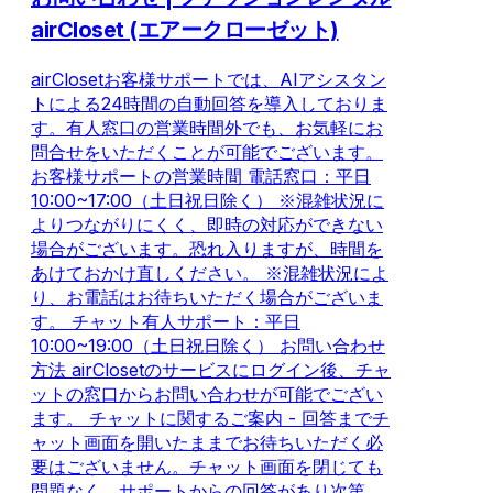
airCloset (エアークローゼット)
airClosetお客様サポートでは、AIアシスタン
トによる24時間の自動回答を導入しておりま
す。有人窓口の営業時間外でも、お気軽にお
問合せをいただくことが可能でございます。
お客様サポートの営業時間 電話窓口：平日
10:00~17:00（土日祝日除く） ※混雑状況に
よりつながりにくく、即時の対応ができない
場合がございます。恐れ入りますが、時間を
あけておかけ直しください。 ※混雑状況によ
り、お電話はお待ちいただく場合がございま
す。 チャット有人サポート：平日
10:00~19:00（土日祝日除く） お問い合わせ
方法 airClosetのサービスにログイン後、チャ
ットの窓口からお問い合わせが可能でござい
ます。 チャットに関するご案内 - 回答までチ
ャット画面を開いたままでお待ちいただく必
要はございません。チャット画面を閉じても
問題なく、サポートからの回答があり次第、