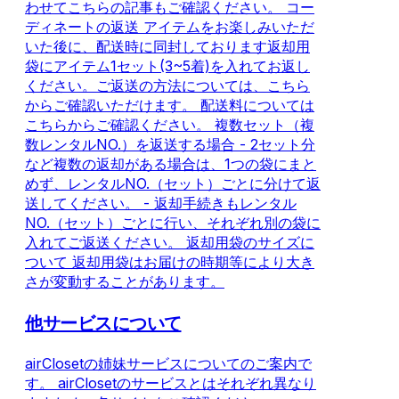
わせてこちらの記事もご確認ください。 コー
ディネートの返送 アイテムをお楽しみいただ
いた後に、配送時に同封しております返却用
袋にアイテム1セット(3~5着)を入れてお返し
ください。ご返送の方法については、こちら
からご確認いただけます。 配送料については
こちらからご確認ください。 複数セット（複
数レンタルNO.）を返送する場合 - 2セット分
など複数の返却がある場合は、1つの袋にまと
めず、レンタルNO.（セット）ごとに分けて返
送してください。 - 返却手続きもレンタル
NO.（セット）ごとに行い、それぞれ別の袋に
入れてご返送ください。 返却用袋のサイズに
ついて 返却用袋はお届けの時期等により大き
さが変動することがあります。
他サービスについて
airClosetの姉妹サービスについてのご案内で
す。 airClosetのサービスとはそれぞれ異なり