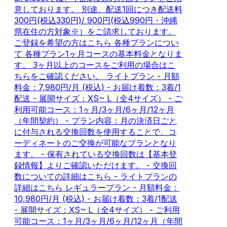
意しております。 別途、配送1回につき配送料
300円(税込330円)/ 900円(税込990円・沖縄
県在住の方対象※）をご請求しております。
ご登録を希望の方はこちら 各種プランについ
て 各種プラン1ヶ月コースの基本料金となりま
す。 3ヶ月以上のコースをご利用の場合はこ
ちらをご確認ください。 ライトプラン - 月額
料金：7,980円/月 (税込) - お届け着数：3着/1
配送 - 展開サイズ：XS~ L（全4サイズ） - ご
利用可能コース：1ヶ月/3ヶ月/6ヶ月/12ヶ月
（年間契約） - プラン内容：月の決済日ごと
に付与される交換回数を使用することで、コ
ーディネートのご交換が可能なプランとなり
ます。 - 保有されている交換回数は【基本登
録情報】よりご確認いただけます。 - 交換回
数についての詳細はこちら - ライトプランの
詳細はこちら レギュラープラン - 月額料金：
10,980円/月 (税込) - お届け着数：3着/1配送
- 展開サイズ：XS~ L（全4サイズ） - ご利用
可能コース：1ヶ月/3ヶ月/6ヶ月/12ヶ月（年間