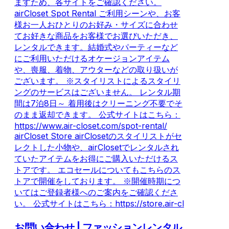
ますため、各サイトをご確認ください。
airCloset Spot Rental ご利用シーンや、お客
様お一人おひとりのお好み・サイズに合わせ
てお好きな商品をお客様でお選びいただき、
レンタルできます。結婚式やパーティーなど
にご利用いただけるオケージョンアイテム
や、喪服、着物、アウターなどの取り扱いが
ございます。 ※スタイリストによるスタイリ
ングのサービスはございません。 レンタル期
間は7泊8日～ 着用後はクリーニング不要でそ
のまま返却できます。 公式サイトはこちら：
https://www.air-closet.com/spot-rental/
airCloset Store airClosetのスタイリストがセ
レクトした小物や、airClosetでレンタルされ
ていたアイテムをお得にご購入いただけるス
トアです。 エコセールについてもこちらのス
トアで開催をしております。 ※開催時期につ
いてはご登録者様へのご案内をご確認くださ
い。 公式サイトはこちら：https://store.air-cl
お問い合わせ | ファッションレンタル