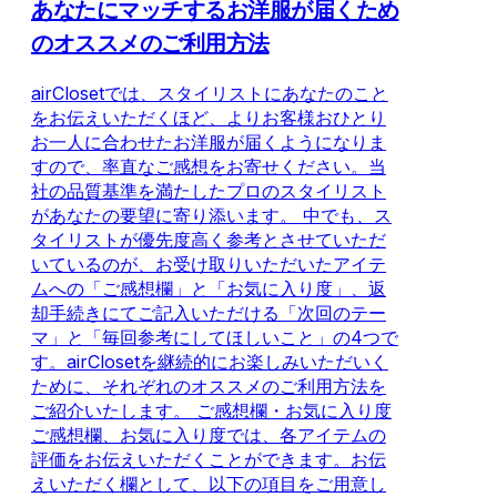
あなたにマッチするお洋服が届くため
のオススメのご利用方法
airClosetでは、スタイリストにあなたのこと
をお伝えいただくほど、よりお客様おひとり
お一人に合わせたお洋服が届くようになりま
すので、率直なご感想をお寄せください。当
社の品質基準を満たしたプロのスタイリスト
があなたの要望に寄り添います。 中でも、ス
タイリストが優先度高く参考とさせていただ
いているのが、お受け取りいただいたアイテ
ムへの「ご感想欄」と「お気に入り度」、返
却手続きにてご記入いただける「次回のテー
マ」と「毎回参考にしてほしいこと」の4つで
す。airClosetを継続的にお楽しみいただいく
ために、それぞれのオススメのご利用方法を
ご紹介いたします。 ご感想欄・お気に入り度
ご感想欄、お気に入り度では、各アイテムの
評価をお伝えいただくことができます。お伝
えいただく欄として、以下の項目をご用意し