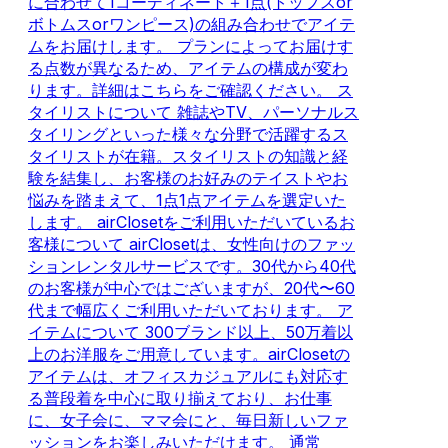
に合わせて1コーディネート＋1点(トップスor
ボトムスorワンピース)の組み合わせでアイテ
ムをお届けします。 プランによってお届けす
る点数が異なるため、アイテムの構成が変わ
ります。詳細はこちらをご確認ください。 ス
タイリストについて 雑誌やTV、パーソナルス
タイリングといった様々な分野で活躍するス
タイリストが在籍。スタイリストの知識と経
験を結集し、お客様のお好みのテイストやお
悩みを踏まえて、1点1点アイテムを選定いた
します。 airClosetをご利用いただいているお
客様について airClosetは、女性向けのファッ
ションレンタルサービスです。30代から40代
のお客様が中心ではございますが、20代〜60
代まで幅広くご利用いただいております。 ア
イテムについて 300ブランド以上、50万着以
上のお洋服をご用意しています。airClosetの
アイテムは、オフィスカジュアルにも対応す
る普段着を中心に取り揃えており、お仕事
に、女子会に、ママ会にと、毎日新しいファ
ッションをお楽しみいただけます。 通常